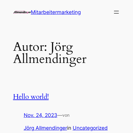
Zum
Mitarbeitermarketing
Inhalt
springen
Autor:
Jörg
Allmendinger
Hello world!
Nov. 24, 2023
—
von
Jörg Allmendinger
in
Uncategorized